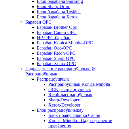
Блок барабана Samsung
Блок Sharp-Drum
Блок барабана Toshiba
Блок барабана Xerox
Барабан OPC
Барабан Brother-Opc
Барабан Canon-OPC
HP-OPC-барабан
Барабан Konica Minolta-OPC
Барабан Oce-OPC
Барабан Ricoh-OPC
Барабан Sharp-OPC
Барабан Xerox-OPC
Падраздзяленне распрацоўшчыкаў/
Распрацоўшчык
Распрацоўшчык
Распрацоўшчык Konica Minolta
OCE-распрацоўшчык
Ricoh-распрацоўшчык
Sharp-Developer
Xerox-Developer
Блок распрацоўшчыкаў
Блок праяўляльніка Canon
Konica Minolta - Падраздзяленне
праяўлення