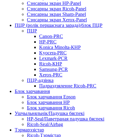
Сэнсарны экран HP-Panel
Сэнсарны экран Ricoh-Panel
Сэнсарны экран Sharp-Panel
Сэнсарны экран Xerox-Panel
ПЦР (ролік першаснага зарада)/блок ПЦР
ПЦР
Canon-PRC
HP-PRC
Konica Minolta-КНР
Kyocera-PRC
Lexmark-PCR
Ricoh-КНР
Samsung-PCR
Xerox-PRC
ПЦР-адзінка
Падраздзяленне Ricoh-PRC
Блок харчавання
Блок харчавання Epson
Блок харчавання HP
Блок харчавання Ricoh
Ушчыльняльнік/Падушка бяспекі
HP-Seal/Паветраная падушка бяспекі
Ricoh-Seal/Airbag
Тэрмарэзістар
Ricoh-Тэрмістар