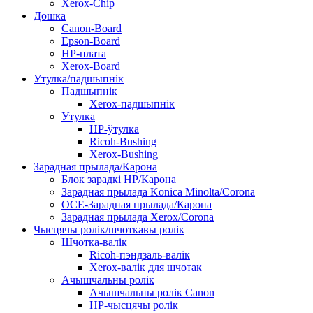
Xerox-Chip
Дошка
Canon-Board
Epson-Board
HP-плата
Xerox-Board
Утулка/падшыпнік
Падшыпнік
Xerox-падшыпнік
Утулка
HP-ўтулка
Ricoh-Bushing
Xerox-Bushing
Зарадная прылада/Карона
Блок зарадкі HP/Карона
Зарадная прылада Konica Minolta/Corona
OCE-Зарадная прылада/Карона
Зарадная прылада Xerox/Corona
Чысцячы ролік/шчоткавы ролік
Шчотка-валік
Ricoh-пэндзаль-валік
Xerox-валік для шчотак
Ачышчальны ролік
Ачышчальны ролік Canon
HP-чысцячы ролік