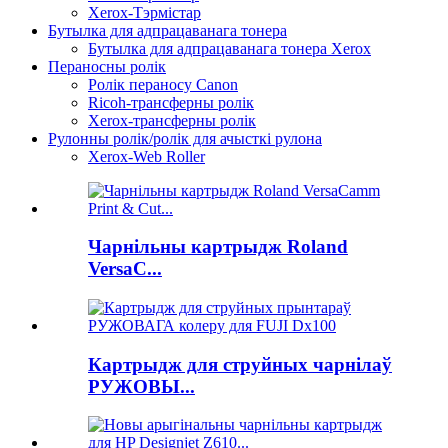
Xerox-Тэрмістар
Бутылка для адпрацаванага тонера
Бутылка для адпрацаванага тонера Xerox
Пераносны ролік
Ролік пераносу Canon
Ricoh-трансферны ролік
Xerox-трансферны ролік
Рулонны ролік/ролік для ачысткі рулона
Xerox-Web Roller
Чарнільны картрыдж Roland
VersaC...
Картрыдж для струйных чарнілаў
РУЖОВЫ...