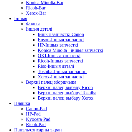
Konica Minolta-Bar
Ricoh-Bar
Xerox-Bar
Іншыя
Фальга
Іншыя дэталі
Іншыя запчасткі Canon
Epson-Іншыя запчасткі
HP-Іншыя запчасткі
Konica Minolta - іншыя запчасткі
OKI-Іншыя запчасткі
Ricoh-Іншыя запчасткі
Riso-Іншыя дэталі
Toshiba-Іншыя запчасткі
Xerox-Іншыя запчасткі
Верхні палец зборшчыка
Верхні палец выбару Ricoh
Верхні палец выбару Toshiba
Верхні палец выбару Xerox
Пляшка
Canon-Pad
HP-Pad
Kyocera-Pad
Ricoh-Pad
Панэль/сэнсарны экран