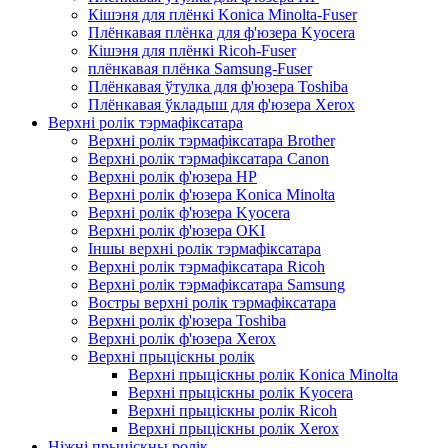
Кішэня для плёнкі Konica Minolta-Fuser
Плёнкавая плёнка для ф'юзера Kyocera
Кішэня для плёнкі Ricoh-Fuser
плёнкавая плёнка Samsung-Fuser
Плёнкавая ўтулка для ф'юзера Toshiba
Плёнкавая ўкладыш для ф'юзера Xerox
Верхні ролік тэрмафіксатара
Верхні ролік тэрмафіксатара Brother
Верхні ролік тэрмафіксатара Canon
Верхні ролік ф'юзера HP
Верхні ролік ф'юзера Konica Minolta
Верхні ролік ф'юзера Kyocera
Верхні ролік ф'юзера OKI
Іншы верхні ролік тэрмафіксатара
Верхні ролік тэрмафіксатара Ricoh
Верхні ролік тэрмафіксатара Samsung
Востры верхні ролік тэрмафіксатара
Верхні ролік ф'юзера Toshiba
Верхні ролік ф'юзера Xerox
Верхні прыціскны ролік
Верхні прыціскны ролік Konica Minolta
Верхні прыціскны ролік Kyocera
Верхні прыціскны ролік Ricoh
Верхні прыціскны ролік Xerox
Ніжні прыціскны ролік