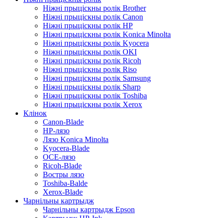
Ніжні прыціскны ролік Brother
Ніжні прыціскны ролік Canon
Ніжні прыціскны ролік HP
Ніжні прыціскны ролік Konica Minolta
Ніжні прыціскны ролік Kyocera
Ніжні прыціскны ролік OKI
Ніжні прыціскны ролік Ricoh
Ніжні прыціскны ролік Riso
Ніжні прыціскны ролік Samsung
Ніжні прыціскны ролік Sharp
Ніжні прыціскны ролік Toshiba
Ніжні прыціскны ролік Xerox
Клінок
Canon-Blade
HP-лязо
Лязо Konica Minolta
Kyocera-Blade
OCE-лязо
Ricoh-Blade
Востры лязо
Toshiba-Balde
Xerox-Blade
Чарнільны картрыдж
Чарнільны картрыдж Epson