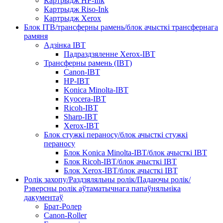
Картрыдж HP-Ink
Картрыдж Riso-Ink
Картрыдж Xerox
Блок ITB/трансферны рамень/блок ачысткі трансфернага
рамяня
Адзінка IBT
Падраздзяленне Xerox-IBT
Трансферны рамень (IBT)
Canon-IBT
HP-IBT
Konica Minolta-IBT
Kyocera-IBT
Ricoh-IBT
Sharp-IBT
Xerox-IBT
Блок стужкі пераносу/блок ачысткі стужкі
пераносу
Блок Konica Minolta-IBT/блок ачысткі IBT
Блок Ricoh-IBT/блок ачысткі IBT
Блок Xerox-IBT/блок ачысткі IBT
Ролік захопу/Раздзяляльны ролік/Падаючы ролік/
Рэверсны ролік аўтаматычнага папаўняльніка
дакументаў
Брат-Ролер
Canon-Roller