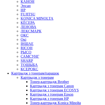
КАНОН
Эпсан
HP
FUJITSU
KONICA MINOLTA
КЁСЕРА
ЛЕНОВА
ЛЕКСМАРК
ОКС
Окі
ІНШАЕ
RICOH
РЫСО
САМСУНГ
SHARP
ТОШЫБА
КСЕРОКС
Картрыдж з тонерам/парашок
Картрыдж з тонерам
Тонер-картрыдж Brother
Картрыдж з тонерам Canon
Картрыдж з тонерам ECOSYS
Картрыдж з тонерам Epson
Картрыдж з тонерам HP
Тонер-картрыдж Konica Minolta