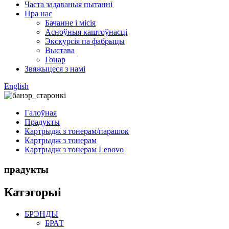
Часта задаваныя пытанні
Пра нас
Бачанне і місія
Асноўныя каштоўнасці
Экскурсія па фабрыцы
Выстава
Гонар
Звяжыцеся з намі
English
Галоўная
Прадукты
Картрыдж з тонерам/парашок
Картрыдж з тонерам
Картрыдж з тонерам Lenovo
прадукты
Катэгорыі
БРЭНДЫ
БРАТ