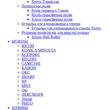
Xerox-Тэрмістар
Пераносны ролік
Ролік пераносу Canon
Ricoh-трансферны ролік
Xerox-трансферны ролік
Бутылка для адпрацаванага тонера
Бутылка для адпрацаванага тонера Xerox
Рулонны ролік/ролік для ачысткі рулона
Xerox-Web Roller
БРЭНДЫ
RICOH
KONICA MINOLTA
КСЕРОКС
КЁСЕРА
САМСУНГ
КАНОН
ОКС
SHARP
HP
БРАТ
Окі
ЛЕКСМАРК
Эпсан
РЫСО
НАВІНЫ