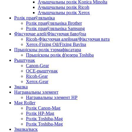
Ачышчальны ролік Konica Minolta
Ачышчальны ролік Ricoh
Ачышчальны ролік Xerox
Ролік праяўляльніка
Ролік праяўляльніка Brother
Ролік праяўляльніка Samsung
Фіксуючае алей/Фіксуючая бавоўна
Ricoh-Фіксуючая алейная/Фіксуючая вата
Xerox-Fixing Oil/Fixing Bavlna
Прыціскны ролік тэрмафіксатара
Прыціскны ролік ф'юзера Toshiba
Рыштунак
Canon-Gear
OCE-рыштунак
Ricoh-Gear
Xerox-Gear
Змазка
Награвальны элемент
Награвальны элемент HP
Mag Roller
Ролік Canon-Mag
Ролік HP-Mag
Ролік Toshiba-Mag
Ролік Toshiba-Mag
Змазка/васк