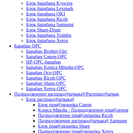
Блок барабана Kyocera
Блок барабана Lexmark
Блок барабана OKI
Блок барабана Ricoh
Блок барабана Samsung
Блок Sharp-Drum
Блок барабана Toshiba
Блок барабана Xerox
Барабан OPC
Барабан Brother-Opc
Барабан Canon-OPC
HP-OPC-барабан
Барабан Konica Minolta-OPC
Барабан Oce-OPC
Барабан Ricoh-OPC
Барабан Sharp-OPC
Барабан Xerox-OPC
Падраздзяленне распрацоўшчыкаў/Распрацоўшчык
Блок распрацоўшчыкаў
Блок праяўляльніка Canon
Konica Minolta - Падраздзяленне праяўлення
Падраздзяленне праяўляльніка Ricoh
Падраздзяленне распрацоўшчыкаў Samsung
Блок праяўляльніка Sharp
Падраздзяленне праяўляльніка Xerox