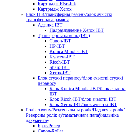
Картрыдж Riso-Ink
Картрыдж Xerox
Блок ITB/трансферны рамень/блок ачысткі
трансфернага рамяня
Адзінка IBT
Падраздзяленне Xerox-IBT
Трансферны рамень (IBT)
Canon-IBT
HP-IBT
Konica Minolta-IBT
Kyocera-IBT
Ricoh-IBT
Sharp-IBT
Xerox-IBT
Блок стужкі пераносу/блок ачысткі стужкі
пераносу
Блок Konica Minolta-IBT/блок ачысткі
IBT
Блок Ricoh-IBT/блок ачысткі IBT
Блок Xerox-IBT/блок ачысткі IBT
Ролік захопу/Раздзяляльны ролік/Падаючы ролік/
Рэверсны ролік аўтаматычнага папаўняльніка
дакументаў
Брат-Ролер
Canon-Roller