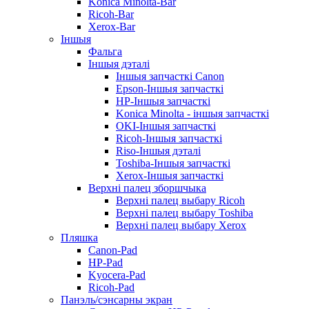
Konica Minolta-Bar
Ricoh-Bar
Xerox-Bar
Іншыя
Фальга
Іншыя дэталі
Іншыя запчасткі Canon
Epson-Іншыя запчасткі
HP-Іншыя запчасткі
Konica Minolta - іншыя запчасткі
OKI-Іншыя запчасткі
Ricoh-Іншыя запчасткі
Riso-Іншыя дэталі
Toshiba-Іншыя запчасткі
Xerox-Іншыя запчасткі
Верхні палец зборшчыка
Верхні палец выбару Ricoh
Верхні палец выбару Toshiba
Верхні палец выбару Xerox
Пляшка
Canon-Pad
HP-Pad
Kyocera-Pad
Ricoh-Pad
Панэль/сэнсарны экран