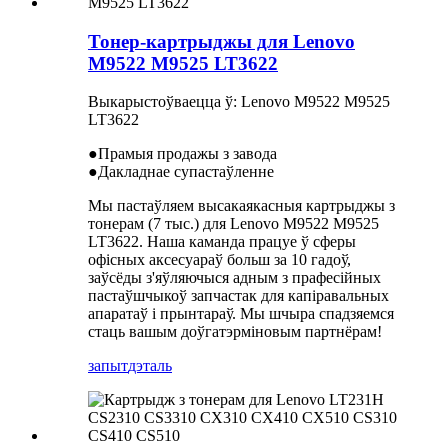
Тонер-картрыджы для Lenovo
M9522 M9525 LT3622
Выкарыстоўваецца ў: Lenovo M9522 M9525
LT3622
●Прамыя продажы з завода
●Дакладнае супастаўленне
Мы пастаўляем высакаякасныя картрыджы з
тонерам (7 тыс.) для Lenovo M9522 M9525
LT3622. Наша каманда працуе ў сферы
офісных аксесуараў больш за 10 гадоў,
заўсёды з'яўляючыся адным з прафесійных
пастаўшчыкоў запчастак для капіравальных
апаратаў і прынтараў. Мы шчыра спадзяемся
стаць вашым доўгатэрміновым партнёрам!
запыт
дэталь