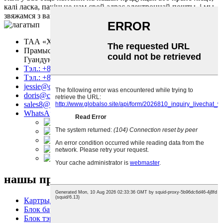
калі ласка, пакіньце нам свой адрас электроннай пошты, і мы
звяжамся з вамі на працягу 8 гадзін.
запыт
ТАА «ХОНХАЙ ТЭХНАЛОДЖЫ»
Прамысловая зона, Наньхай, горад Фошань, правінцыя
Гуандун, Кітай
Тэл.: +86 757 86771039
Тэл.: +86 14739630203
jessie@copierconsumables.com
doris@copierconsumables.com
sales8@copierconsumables.com
WhatsApp: 8614739630203
нашы прадукты
Картрыдж з тонерам
Блок барабана
Блок тэрмазамацавання