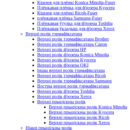
Кішэня для плёнкі Konica Minolta-Fuser
Плёнкавая плёнка для ф'юзера Kyocera
Кішэня для плёнкі Ricoh-Fuser
плёнкавая плёнка Samsung-Fuser
Плёнкавая ўтулка для ф'юзера Toshiba
Плёнкавая ўкладыш для ф'юзера Xerox
Верхні ролік тэрмафіксатара
Верхні ролік тэрмафіксатара Brother
Верхні ролік тэрмафіксатара Canon
Верхні ролік ф'юзера HP
Верхні ролік ф'юзера Konica Minolta
Верхні ролік ф'юзера Kyocera
Верхні ролік ф'юзера OKI
Іншы верхні ролік тэрмафіксатара
Верхні ролік тэрмафіксатара Ricoh
Верхні ролік тэрмафіксатара Samsung
Востры верхні ролік тэрмафіксатара
Верхні ролік ф'юзера Toshiba
Верхні ролік ф'юзера Xerox
Верхні прыціскны ролік
Верхні прыціскны ролік Konica Minolta
Верхні прыціскны ролік Kyocera
Верхні прыціскны ролік Ricoh
Верхні прыціскны ролік Xerox
Ніжні прыціскны ролік