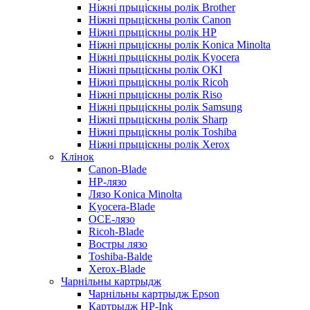
Ніжні прыціскны ролік Brother
Ніжні прыціскны ролік Canon
Ніжні прыціскны ролік HP
Ніжні прыціскны ролік Konica Minolta
Ніжні прыціскны ролік Kyocera
Ніжні прыціскны ролік OKI
Ніжні прыціскны ролік Ricoh
Ніжні прыціскны ролік Riso
Ніжні прыціскны ролік Samsung
Ніжні прыціскны ролік Sharp
Ніжні прыціскны ролік Toshiba
Ніжні прыціскны ролік Xerox
Клінок
Canon-Blade
HP-лязо
Лязо Konica Minolta
Kyocera-Blade
OCE-лязо
Ricoh-Blade
Востры лязо
Toshiba-Balde
Xerox-Blade
Чарнільны картрыдж
Чарнільны картрыдж Epson
Картрыдж HP-Ink