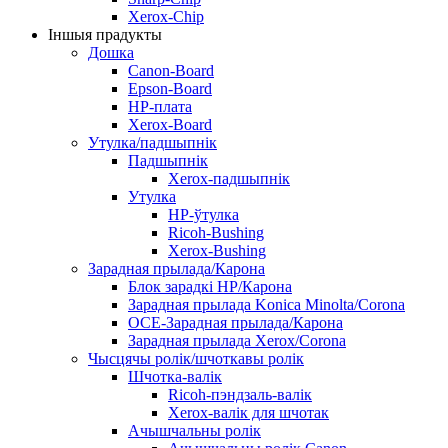
Xerox-Chip
Іншыя прадукты
Дошка
Canon-Board
Epson-Board
HP-плата
Xerox-Board
Утулка/падшыпнік
Падшыпнік
Xerox-падшыпнік
Утулка
HP-ўтулка
Ricoh-Bushing
Xerox-Bushing
Зарадная прылада/Карона
Блок зарадкі HP/Карона
Зарадная прылада Konica Minolta/Corona
OCE-Зарадная прылада/Карона
Зарадная прылада Xerox/Corona
Чысцячы ролік/шчоткавы ролік
Шчотка-валік
Ricoh-пэндзаль-валік
Xerox-валік для шчотак
Ачышчальны ролік