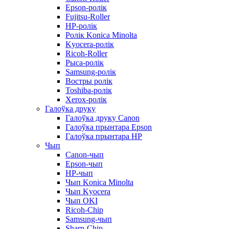
Epson-ролік
Fujitsu-Roller
HP-ролік
Ролік Konica Minolta
Kyocera-ролік
Ricoh-Roller
Рыса-ролік
Samsung-ролік
Востры ролік
Toshiba-ролік
Xerox-ролік
Галоўка друку
Галоўка друку Canon
Галоўка прынтара Epson
Галоўка прынтара HP
Чып
Canon-чып
Epson-чып
HP-чып
Чып Konica Minolta
Чып Kyocera
Чып OKI
Ricoh-Chip
Samsung-чып
Sharp-Chip