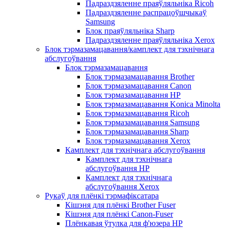
Падраздзяленне праяўляльніка Ricoh
Падраздзяленне распрацоўшчыкаў
Samsung
Блок праяўляльніка Sharp
Падраздзяленне праяўляльніка Xerox
Блок тэрмазамацавання/камплект для тэхнічнага
абслугоўвання
Блок тэрмазамацавання
Блок тэрмазамацавання Brother
Блок тэрмазамацавання Canon
Блок тэрмазамацавання HP
Блок тэрмазамацавання Konica Minolta
Блок тэрмазамацавання Ricoh
Блок тэрмазамацавання Samsung
Блок тэрмазамацавання Sharp
Блок тэрмазамацавання Xerox
Камплект для тэхнічнага абслугоўвання
Камплект для тэхнічнага
абслугоўвання HP
Камплект для тэхнічнага
абслугоўвання Xerox
Рукаў для плёнкі тэрмафіксатара
Кішэня для плёнкі Brother Fuser
Кішэня для плёнкі Canon-Fuser
Плёнкавая ўтулка для ф'юзера HP