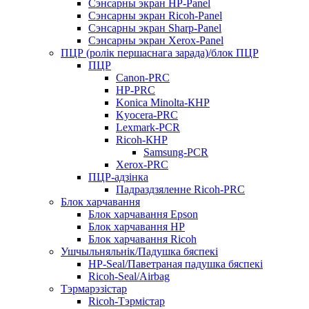
Сэнсарны экран HP-Panel
Сэнсарны экран Ricoh-Panel
Сэнсарны экран Sharp-Panel
Сэнсарны экран Xerox-Panel
ПЦР (ролік першаснага зарада)/блок ПЦР
ПЦР
Canon-PRC
HP-PRC
Konica Minolta-КНР
Kyocera-PRC
Lexmark-PCR
Ricoh-КНР
Samsung-PCR
Xerox-PRC
ПЦР-адзінка
Падраздзяленне Ricoh-PRC
Блок харчавання
Блок харчавання Epson
Блок харчавання HP
Блок харчавання Ricoh
Ушчыльняльнік/Падушка бяспекі
HP-Seal/Паветраная падушка бяспекі
Ricoh-Seal/Airbag
Тэрмарэзістар
Ricoh-Тэрмістар