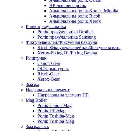
Ачышчальны ролік Canon
HP-чысцячы ролік
Ачышчальны ролік Konica Minolta
Ачышчальны ролік Ricoh
Ачышчальны ролік Xerox
Ролік праяўляльніка
Ролік праяўляльніка Brother
Ролік праяўляльніка Samsung
Фіксуючае алей/Фіксуючая бавоўна
Ricoh-Фіксуючая алейная/Фіксуючая вата
Xerox-Fixing Oil/Fixing Bavlna
Рыштунак
Canon-Gear
OCE-рыштунак
Ricoh-Gear
Xerox-Gear
Змазка
Награвальны элемент
Награвальны элемент HP
Mag Roller
Ролік Canon-Mag
Ролік HP-Mag
Ролік Toshiba-Mag
Ролік Toshiba-Mag
Змазка/васк