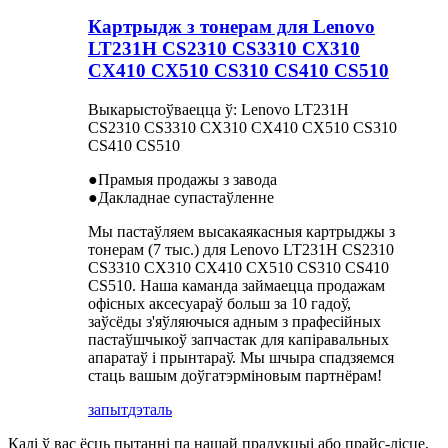
Картрыдж з тонерам для Lenovo
LT231H CS2310 CS3310 CX310
CX410 CX510 CS310 CS410 CS510
Выкарыстоўваецца ў: Lenovo LT231H
CS2310 CS3310 CX310 CX410 CX510 CS310
CS410 CS510
●Прамыя продажы з завода
●Дакладнае супастаўленне
Мы пастаўляем высакаякасныя картрыджы з
тонерам (7 тыс.) для Lenovo LT231H CS2310
CS3310 CX310 CX410 CX510 CS310 CS410
CS510. Наша каманда займаецца продажам
офісных аксесуараў больш за 10 гадоў,
заўсёды з'яўляючыся адным з прафесійных
пастаўшчыкоў запчастак для капіравальных
апаратаў і прынтараў. Мы шчыра спадзяемся
стаць вашым доўгатэрміновым партнёрам!
запыт
дэталь
Калі ў вас ёсць пытанні па нашай прадукцыі або прайс-лісце,