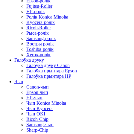
Epson-ролік
Fujitsu-Roller
HP-ролік
Ролік Konica Minolta
Kyocera-ролік
Ricoh-Roller
Рыса-ролік
Samsung-ролік
Востры ролік
Toshiba-ролік
Xerox-ролік
Галоўка друку
Галоўка друку Canon
Галоўка прынтара Epson
Галоўка прынтара HP
Чып
Canon-чып
Epson-чып
HP-чып
Чып Konica Minolta
Чып Kyocera
Чып OKI
Ricoh-Chip
Samsung-чып
Sharp-Chip