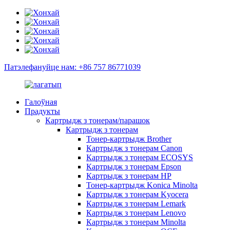
Патэлефануйце нам: +86 757 86771039
Галоўная
Прадукты
Картрыдж з тонерам/парашок
Картрыдж з тонерам
Тонер-картрыдж Brother
Картрыдж з тонерам Canon
Картрыдж з тонерам ECOSYS
Картрыдж з тонерам Epson
Картрыдж з тонерам HP
Тонер-картрыдж Konica Minolta
Картрыдж з тонерам Kyocera
Картрыдж з тонерам Lemark
Картрыдж з тонерам Lenovo
Картрыдж з тонерам Minolta