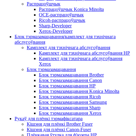
Распрацоўшчык
Распрацоўшчык Konica Minolta
OCE-распрацоўшчык
Ricoh-распрацоўшчык
Sharp-Developer
Xerox-Developer
Блок тэрмазамацавання/камплект для тэхнічнага
абслугоўвання
Камплект для тэхнічнага абслугоўвання
Камплект для тэхнічнага абслугоўвання HP
Камплект для тэхнічнага абслугоўвання
Xerox
Блок тэрмазамацавання
Блок тэрмазамацавання Brother
Блок тэрмазамацавання Canon
Блок тэрмазамацавання HP
Блок тэрмазамацавання Konica Minolta
Блок тэрмазамацавання Ricoh
Блок тэрмазамацавання Samsung
Блок тэрмазамацавання Sharp
Блок тэрмазамацавання Xerox
Рукаў для плёнкі тэрмафіксатара
Кішэня для плёнкі Brother Fuser
Кішэня для плёнкі Canon-Fuser
Плёнкавая ўтулка для ф'юзера HP