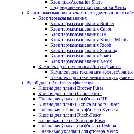
Блок праяўляльніка Sharp
Падраздзяленне праяўляльніка Xerox
Блок тэрмазамацавання/камплект для тэхнічнага аб
Блок тэрмазамацавання
Блок тэрмазамацавання Brother
Блок тэрмазамацавання Canon
Блок тэрмазамацавання HP
Блок тэрмазамацавання Konica Minolta
Блок тэрмазамацавання Ricoh
Блок тэрмазамацавання Samsung
Блок тэрмазамацавання Sharp
Блок тэрмазамацавання Xerox
Камплект для тэхнічнага абслугоўвання
Камплект для тэхнічнага абслугоўвання
Камплект для тэхнічнага абслугоўвання
Рукаў для плёнкі тэрмафіксатара
Кішэня для плёнкі Brother Fuser
Кішэня для плёнкі Canon-Fuser
Плёнкавая ўтулка для ф'юзера HP
Кішэня для плёнкі Konica Minolta-Fuser
Плёнкавая плёнка для ф'юзера Kyocera
Кішэня для плёнкі Ricoh-Fuser
плёнкавая плёнка Samsung-Fuser
Плёнкавая ўтулка для ф'юзера Toshiba
Плёнкавая ўкладыш для ф'юзера Xerox