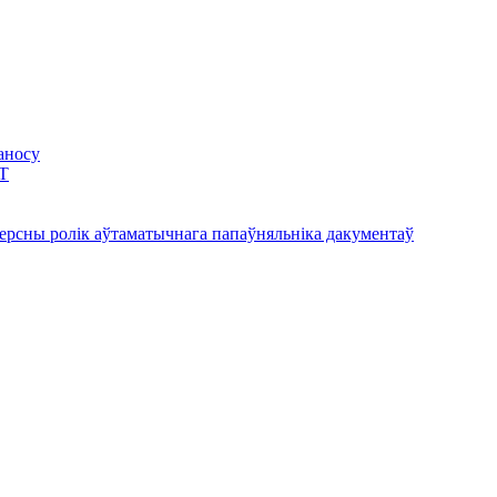
аносу
BT
версны ролік аўтаматычнага папаўняльніка дакументаў