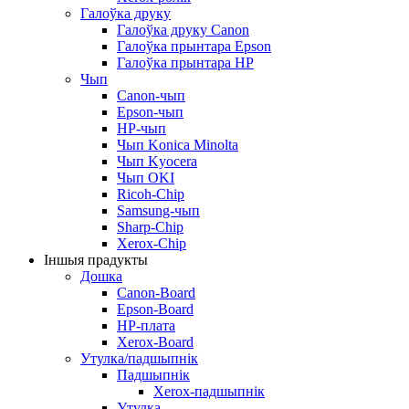
Галоўка друку
Галоўка друку Canon
Галоўка прынтара Epson
Галоўка прынтара HP
Чып
Canon-чып
Epson-чып
HP-чып
Чып Konica Minolta
Чып Kyocera
Чып OKI
Ricoh-Chip
Samsung-чып
Sharp-Chip
Xerox-Chip
Іншыя прадукты
Дошка
Canon-Board
Epson-Board
HP-плата
Xerox-Board
Утулка/падшыпнік
Падшыпнік
Xerox-падшыпнік
Утулка