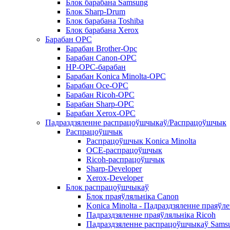
Блок барабана Samsung
Блок Sharp-Drum
Блок барабана Toshiba
Блок барабана Xerox
Барабан OPC
Барабан Brother-Opc
Барабан Canon-OPC
HP-OPC-барабан
Барабан Konica Minolta-OPC
Барабан Oce-OPC
Барабан Ricoh-OPC
Барабан Sharp-OPC
Барабан Xerox-OPC
Падраздзяленне распрацоўшчыкаў/Распрацоўшчык
Распрацоўшчык
Распрацоўшчык Konica Minolta
OCE-распрацоўшчык
Ricoh-распрацоўшчык
Sharp-Developer
Xerox-Developer
Блок распрацоўшчыкаў
Блок праяўляльніка Canon
Konica Minolta - Падраздзяленне праяўл
Падраздзяленне праяўляльніка Ricoh
Падраздзяленне распрацоўшчыкаў Sams