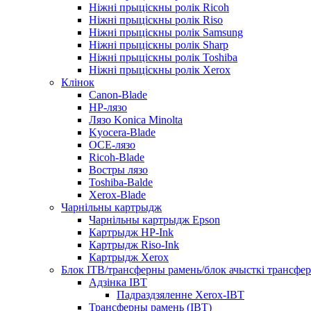
Ніжні прыціскны ролік Ricoh
Ніжні прыціскны ролік Riso
Ніжні прыціскны ролік Samsung
Ніжні прыціскны ролік Sharp
Ніжні прыціскны ролік Toshiba
Ніжні прыціскны ролік Xerox
Клінок
Canon-Blade
HP-лязо
Лязо Konica Minolta
Kyocera-Blade
OCE-лязо
Ricoh-Blade
Востры лязо
Toshiba-Balde
Xerox-Blade
Чарнільны картрыдж
Чарнільны картрыдж Epson
Картрыдж HP-Ink
Картрыдж Riso-Ink
Картрыдж Xerox
Блок ITB/трансферны рамень/блок ачысткі трансфер
Адзінка IBT
Падраздзяленне Xerox-IBT
Трансферны рамень (IBT)