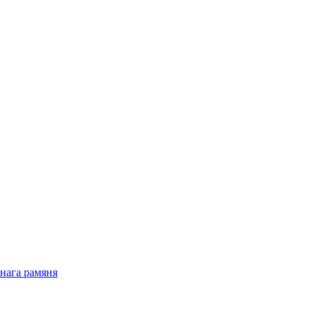
нага рамяня