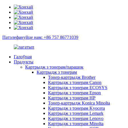
Патэлефануйце нам: +86 757 86771039
Галоўная
Прадукты
Картрыдж з тонерам/парашок
Картрыдж з тонерам
Тонер-картрыдж Brother
Картрыдж з тонерам Canon
Картрыдж з тонерам ECOSYS
Картрыдж з тонерам Epson
Картрыдж з тонерам HP
Тонер-картрыдж Konica Minolta
Картрыдж з тонерам Kyocera
Картрыдж з тонерам Lemark
Картрыдж з тонерам Lenovo
Картрыдж з тонерам Minolta