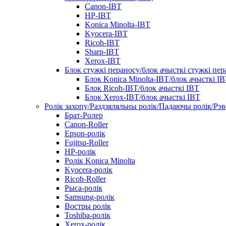
Canon-IBT
HP-IBT
Konica Minolta-IBT
Kyocera-IBT
Ricoh-IBT
Sharp-IBT
Xerox-IBT
Блок стужкі пераносу/блок ачысткі стужкі пер
Блок Konica Minolta-IBT/блок ачысткі I
Блок Ricoh-IBT/блок ачысткі IBT
Блок Xerox-IBT/блок ачысткі IBT
Ролік захопу/Раздзяляльны ролік/Падаючы ролік/Рэ
Брат-Ролер
Canon-Roller
Epson-ролік
Fujitsu-Roller
HP-ролік
Ролік Konica Minolta
Kyocera-ролік
Ricoh-Roller
Рыса-ролік
Samsung-ролік
Востры ролік
Toshiba-ролік
Xerox-ролік