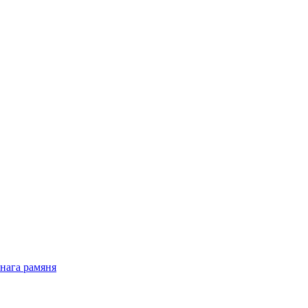
нага рамяня