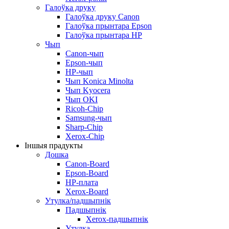
Галоўка друку
Галоўка друку Canon
Галоўка прынтара Epson
Галоўка прынтара HP
Чып
Canon-чып
Epson-чып
HP-чып
Чып Konica Minolta
Чып Kyocera
Чып OKI
Ricoh-Chip
Samsung-чып
Sharp-Chip
Xerox-Chip
Іншыя прадукты
Дошка
Canon-Board
Epson-Board
HP-плата
Xerox-Board
Утулка/падшыпнік
Падшыпнік
Xerox-падшыпнік
Утулка