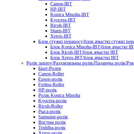
Canon-IBT
HP-IBT
Konica Minolta-IBT
Kyocera-IBT
Ricoh-IBT
Sharp-IBT
Xerox-IBT
Блок стужкі пераносу/блок ачысткі стужкі пер
Блок Konica Minolta-IBT/блок ачысткі I
Блок Ricoh-IBT/блок ачысткі IBT
Блок Xerox-IBT/блок ачысткі IBT
Ролік захопу/Раздзяляльны ролік/Падаючы ролік/Рэ
Брат-Ролер
Canon-Roller
Epson-ролік
Fujitsu-Roller
HP-ролік
Ролік Konica Minolta
Kyocera-ролік
Ricoh-Roller
Рыса-ролік
Samsung-ролік
Востры ролік
Toshiba-ролік
Xerox-ролік