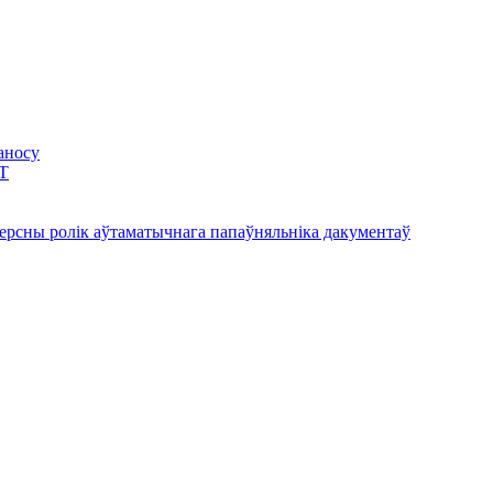
аносу
BT
версны ролік аўтаматычнага папаўняльніка дакументаў