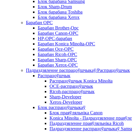
Блок барабана Samsung
Блок Sharp-Drum
Блок барабана Toshiba
Блок барабана Xerox
Барабан OPC
Барабан Brother-Opc
Барабан Canon-OPC
HP-OPC-барабан
Барабан Konica Minolta-OPC
Барабан Oce-OPC
Барабан Ricoh-OPC
Барабан Sharp-OPC
Барабан Xerox-OPC
Падраздзяленне распрацоўшчыкаў/Распрацоўшчык
Распрацоўшчык
Распрацоўшчык Konica Minolta
OCE-распрацоўшчык
Ricoh-распрацоўшчык
Sharp-Developer
Xerox-Developer
Блок распрацоўшчыкаў
Блок праяўляльніка Canon
Konica Minolta - Падраздзяленне праяўл
Падраздзяленне праяўляльніка Ricoh
Падраздзяленне распрацоўшчыкаў Sams