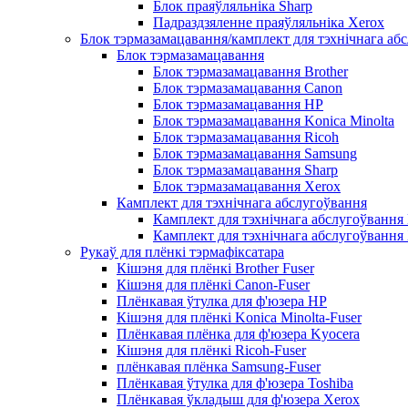
Блок праяўляльніка Sharp
Падраздзяленне праяўляльніка Xerox
Блок тэрмазамацавання/камплект для тэхнічнага аб
Блок тэрмазамацавання
Блок тэрмазамацавання Brother
Блок тэрмазамацавання Canon
Блок тэрмазамацавання HP
Блок тэрмазамацавання Konica Minolta
Блок тэрмазамацавання Ricoh
Блок тэрмазамацавання Samsung
Блок тэрмазамацавання Sharp
Блок тэрмазамацавання Xerox
Камплект для тэхнічнага абслугоўвання
Камплект для тэхнічнага абслугоўвання
Камплект для тэхнічнага абслугоўвання
Рукаў для плёнкі тэрмафіксатара
Кішэня для плёнкі Brother Fuser
Кішэня для плёнкі Canon-Fuser
Плёнкавая ўтулка для ф'юзера HP
Кішэня для плёнкі Konica Minolta-Fuser
Плёнкавая плёнка для ф'юзера Kyocera
Кішэня для плёнкі Ricoh-Fuser
плёнкавая плёнка Samsung-Fuser
Плёнкавая ўтулка для ф'юзера Toshiba
Плёнкавая ўкладыш для ф'юзера Xerox