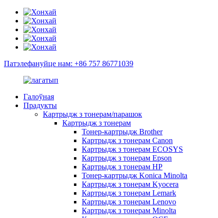
Патэлефануйце нам: +86 757 86771039
Галоўная
Прадукты
Картрыдж з тонерам/парашок
Картрыдж з тонерам
Тонер-картрыдж Brother
Картрыдж з тонерам Canon
Картрыдж з тонерам ECOSYS
Картрыдж з тонерам Epson
Картрыдж з тонерам HP
Тонер-картрыдж Konica Minolta
Картрыдж з тонерам Kyocera
Картрыдж з тонерам Lemark
Картрыдж з тонерам Lenovo
Картрыдж з тонерам Minolta