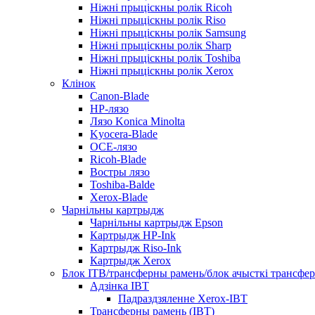
Ніжні прыціскны ролік Ricoh
Ніжні прыціскны ролік Riso
Ніжні прыціскны ролік Samsung
Ніжні прыціскны ролік Sharp
Ніжні прыціскны ролік Toshiba
Ніжні прыціскны ролік Xerox
Клінок
Canon-Blade
HP-лязо
Лязо Konica Minolta
Kyocera-Blade
OCE-лязо
Ricoh-Blade
Востры лязо
Toshiba-Balde
Xerox-Blade
Чарнільны картрыдж
Чарнільны картрыдж Epson
Картрыдж HP-Ink
Картрыдж Riso-Ink
Картрыдж Xerox
Блок ITB/трансферны рамень/блок ачысткі трансфер
Адзінка IBT
Падраздзяленне Xerox-IBT
Трансферны рамень (IBT)