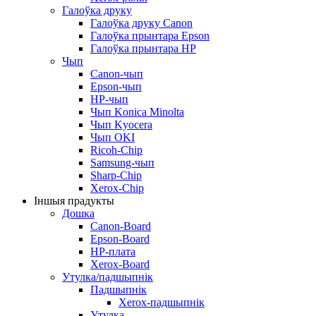
Галоўка друку
Галоўка друку Canon
Галоўка прынтара Epson
Галоўка прынтара HP
Чып
Canon-чып
Epson-чып
HP-чып
Чып Konica Minolta
Чып Kyocera
Чып OKI
Ricoh-Chip
Samsung-чып
Sharp-Chip
Xerox-Chip
Іншыя прадукты
Дошка
Canon-Board
Epson-Board
HP-плата
Xerox-Board
Утулка/падшыпнік
Падшыпнік
Xerox-падшыпнік
Утулка