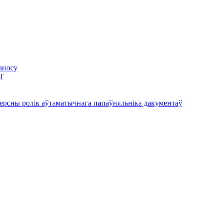
аносу
BT
версны ролік аўтаматычнага папаўняльніка дакументаў