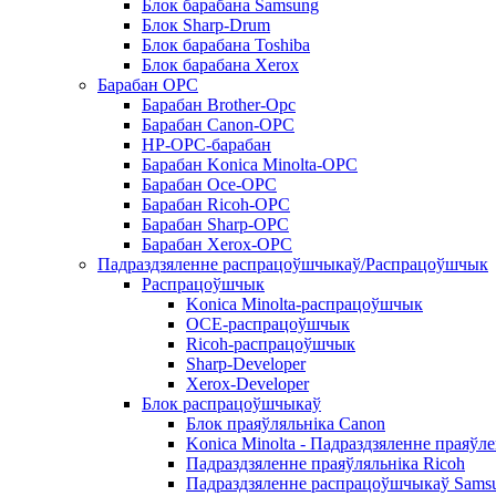
Блок барабана Samsung
Блок Sharp-Drum
Блок барабана Toshiba
Блок барабана Xerox
Барабан OPC
Барабан Brother-Opc
Барабан Canon-OPC
HP-OPC-барабан
Барабан Konica Minolta-OPC
Барабан Oce-OPC
Барабан Ricoh-OPC
Барабан Sharp-OPC
Барабан Xerox-OPC
Падраздзяленне распрацоўшчыкаў/Распрацоўшчык
Распрацоўшчык
Konica Minolta-распрацоўшчык
OCE-распрацоўшчык
Ricoh-распрацоўшчык
Sharp-Developer
Xerox-Developer
Блок распрацоўшчыкаў
Блок праяўляльніка Canon
Konica Minolta - Падраздзяленне праяўл
Падраздзяленне праяўляльніка Ricoh
Падраздзяленне распрацоўшчыкаў Sams