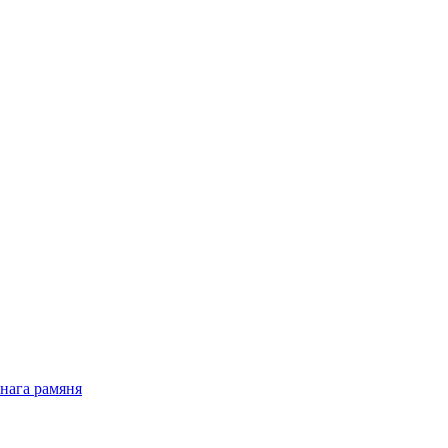
нага рамяня