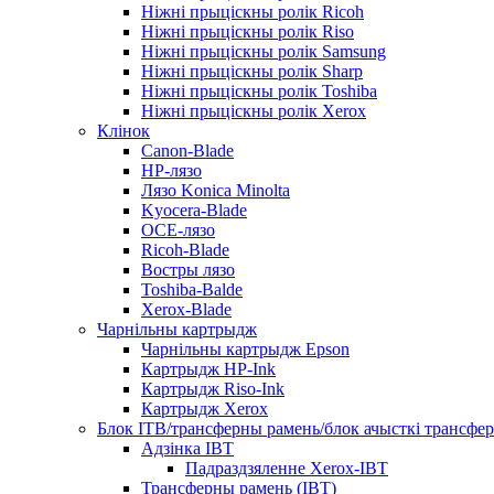
Ніжні прыціскны ролік Ricoh
Ніжні прыціскны ролік Riso
Ніжні прыціскны ролік Samsung
Ніжні прыціскны ролік Sharp
Ніжні прыціскны ролік Toshiba
Ніжні прыціскны ролік Xerox
Клінок
Canon-Blade
HP-лязо
Лязо Konica Minolta
Kyocera-Blade
OCE-лязо
Ricoh-Blade
Востры лязо
Toshiba-Balde
Xerox-Blade
Чарнільны картрыдж
Чарнільны картрыдж Epson
Картрыдж HP-Ink
Картрыдж Riso-Ink
Картрыдж Xerox
Блок ITB/трансферны рамень/блок ачысткі трансфер
Адзінка IBT
Падраздзяленне Xerox-IBT
Трансферны рамень (IBT)