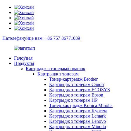
Патэлефануйце нам: +86 757 86771039
Галоўная
Прадукты
Картрыдж з тонерам/парашок
Картрыдж з тонерам
Тонер-картрыдж Brother
Картрыдж з тонерам Canon
Картрыдж з тонерам ECOSYS
Картрыдж з тонерам Epson
Картрыдж з тонерам HP
Тонер-картрыдж Konica Minolta
Картрыдж з тонерам Kyocera
Картрыдж з тонерам Lemark
Картрыдж з тонерам Lenovo
Картрыдж з тонерам Minolta