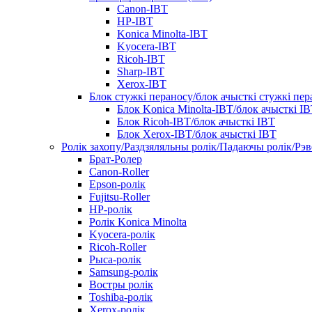
Canon-IBT
HP-IBT
Konica Minolta-IBT
Kyocera-IBT
Ricoh-IBT
Sharp-IBT
Xerox-IBT
Блок стужкі пераносу/блок ачысткі стужкі пер
Блок Konica Minolta-IBT/блок ачысткі I
Блок Ricoh-IBT/блок ачысткі IBT
Блок Xerox-IBT/блок ачысткі IBT
Ролік захопу/Раздзяляльны ролік/Падаючы ролік/Рэ
Брат-Ролер
Canon-Roller
Epson-ролік
Fujitsu-Roller
HP-ролік
Ролік Konica Minolta
Kyocera-ролік
Ricoh-Roller
Рыса-ролік
Samsung-ролік
Востры ролік
Toshiba-ролік
Xerox-ролік