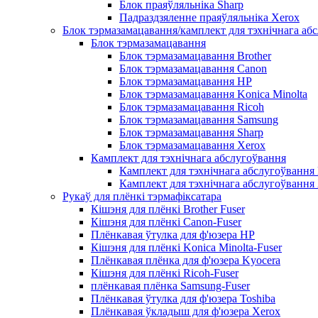
Блок праяўляльніка Sharp
Падраздзяленне праяўляльніка Xerox
Блок тэрмазамацавання/камплект для тэхнічнага аб
Блок тэрмазамацавання
Блок тэрмазамацавання Brother
Блок тэрмазамацавання Canon
Блок тэрмазамацавання HP
Блок тэрмазамацавання Konica Minolta
Блок тэрмазамацавання Ricoh
Блок тэрмазамацавання Samsung
Блок тэрмазамацавання Sharp
Блок тэрмазамацавання Xerox
Камплект для тэхнічнага абслугоўвання
Камплект для тэхнічнага абслугоўвання
Камплект для тэхнічнага абслугоўвання
Рукаў для плёнкі тэрмафіксатара
Кішэня для плёнкі Brother Fuser
Кішэня для плёнкі Canon-Fuser
Плёнкавая ўтулка для ф'юзера HP
Кішэня для плёнкі Konica Minolta-Fuser
Плёнкавая плёнка для ф'юзера Kyocera
Кішэня для плёнкі Ricoh-Fuser
плёнкавая плёнка Samsung-Fuser
Плёнкавая ўтулка для ф'юзера Toshiba
Плёнкавая ўкладыш для ф'юзера Xerox